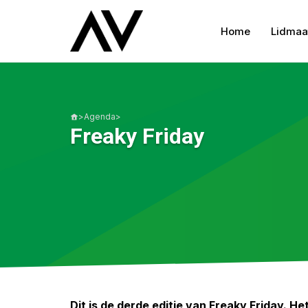
Home
Lidmaa
>
Agenda
>
Freaky Friday
Dit is de derde editie van Freaky Friday. H