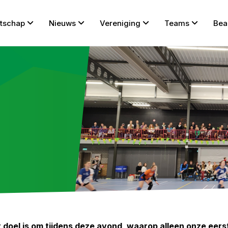
tschap
Nieuws
Vereniging
Teams
Bea
et doel is om tijdens deze avond, waarop alleen onze eer