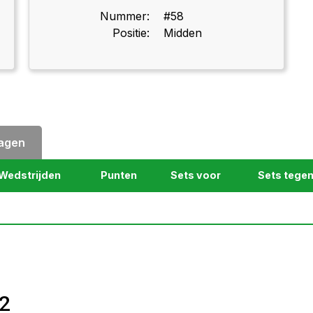
Nummer:
#58
Positie:
Midden
lagen
Wedstrijden
Punten
Sets voor
Sets tege
 2