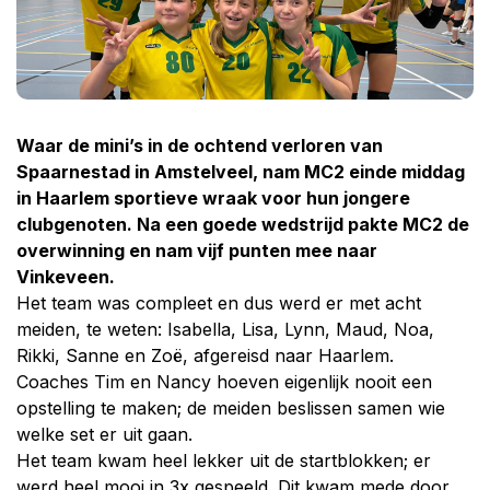
Waar de mini’s in de ochtend verloren van
Spaarnestad in Amstelveel, nam MC2 einde middag
in Haarlem sportieve wraak voor hun jongere
clubgenoten. Na een goede wedstrijd pakte MC2 de
overwinning en nam vijf punten mee naar
Vinkeveen.
Het team was compleet en dus werd er met acht
meiden, te weten: Isabella, Lisa, Lynn, Maud, Noa,
Rikki, Sanne en Zoë, afgereisd naar Haarlem.
Coaches Tim en Nancy hoeven eigenlijk nooit een
opstelling te maken; de meiden beslissen samen wie
welke set er uit gaan.
Het team kwam heel lekker uit de startblokken; er
werd heel mooi in 3x gespeeld. Dit kwam mede door