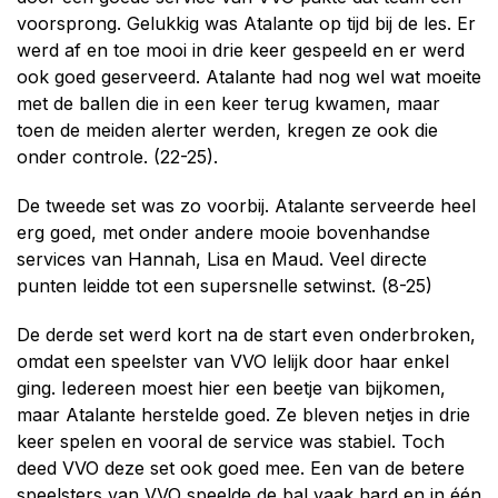
voorsprong. Gelukkig was Atalante op tijd bij de les. Er
werd af en toe mooi in drie keer gespeeld en er werd
ook goed geserveerd. Atalante had nog wel wat moeite
met de ballen die in een keer terug kwamen, maar
toen de meiden alerter werden, kregen ze ook die
onder controle. (22-25).
De tweede set was zo voorbij. Atalante serveerde heel
erg goed, met onder andere mooie bovenhandse
services van Hannah, Lisa en Maud. Veel directe
punten leidde tot een supersnelle setwinst. (8-25)
De derde set werd kort na de start even onderbroken,
omdat een speelster van VVO lelijk door haar enkel
ging. Iedereen moest hier een beetje van bijkomen,
maar Atalante herstelde goed. Ze bleven netjes in drie
keer spelen en vooral de service was stabiel. Toch
deed VVO deze set ook goed mee. Een van de betere
speelsters van VVO speelde de bal vaak hard en in één